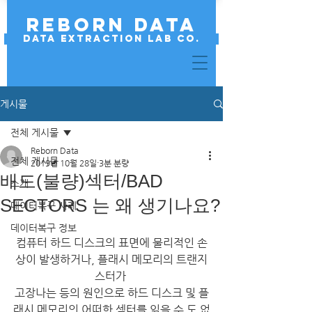
REBORN DATA
Data Extraction Lab Co.
게시물
전체 게시물
Reborn Data
전체 게시물
2019년 10월 28일
3분 분량
배드(불량)섹터/BAD
소개
SECTORS 는 왜 생기나요?
데이터복구 사례
데이터복구 정보
컴퓨터 하드 디스크의 표면에 물리적인 손
상이 발생하거나, 플래시 메모리의 트랜지
스터가 
고장나는 등의 원인으로 하드 디스크 및 플
래시 메모리의 어떠한 섹터를 읽을 수 도 없