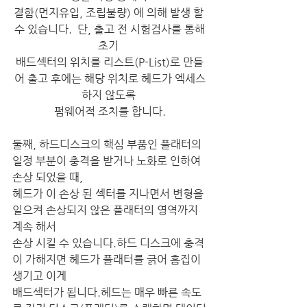
결함(먼지유입, 조립불량) 에 의해 발생 할 
수 있습니다.  단, 출고 전 시험검사를 통해
초기 
배드섹터의 위치를 리스트(P-List)로 만들
어 출고 후에는 해당 위치로 헤드가 엑세스
하지 않도록 
펌웨어적 조치를 합니다.
​둘째, 하드디스크의 핵심 부품인 플래터의 
일정 부분이 충격을 받거나 노화로 인하여 
손상 되었을 때, 
헤드가 이 손상 된 섹터를 지나면서 변형을 
일으켜 손상되지 않은 플래터의 영역까지 
계속 해서 
손상 시킬 수 있습니다.​하드 디스크에 충격
이 가해지면 헤드가 플래터를 긁어 흠집이 
생기고 이게 
배드섹터가 됩니다.헤드는 매우 빠른 속도